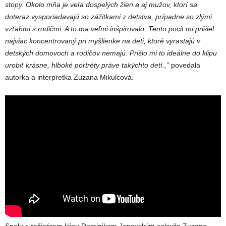
stopy. Okolo mňa je veľa dospelých žien a aj mužov, ktorí sa
doteraz vysporiadavajú so zážitkami z detstva, prípadne so zlými
vzťahmi s rodičmi. A to ma veľmi inšpirovalo. Tento pocit mi prišiel
najviac koncentrovaný pri myšlienke na deti, ktoré vyrastajú v
detských domovoch a rodičov nemajú. Prišlo mi to ideálne do klipu
urobiť krásne, hlboké portréty práve takýchto detí.,”
povedala
autorka a interpretka Zuzana Mikulcová.