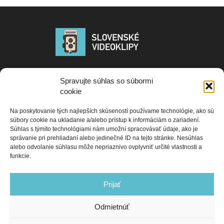
Publikované PR a tlačových správ na portáli www.slovenskevideoklipy.sk
Spravujte súhlas so súbormi
neprechádzajú žiadnou korektúrou ani jazykovou kontrolou a sú
cookie
zverejňované vo forme v akej boli dodané promotérom, alebo autorom
správy. Redakcia nezodpovedá za obsah PR správ ani za ich pravdivosť.
Na poskytovanie tých najlepších skúseností používame technológie, ako sú
Portál slovenskevideoklipy si vyhradzuje právo editovať dodané materiály
súbory cookie na ukladanie a/alebo prístup k informáciám o zariadení.
resp. ich nezverejniť. Ak máte záujem o spoluprácu s naším portálom,
Súhlas s týmito technológiami nám umožní spracovávať údaje, ako je
kontaktujte nás na e-mail adrese:
správanie pri prehliadaní alebo jedinečné ID na tejto stránke. Nesúhlas
alebo odvolanie súhlasu môže nepriaznivo ovplyvniť určité vlastnosti a
Contact us:
slovenske.videoklipy@gmail.com
funkcie.
Prijať
Odmietnúť