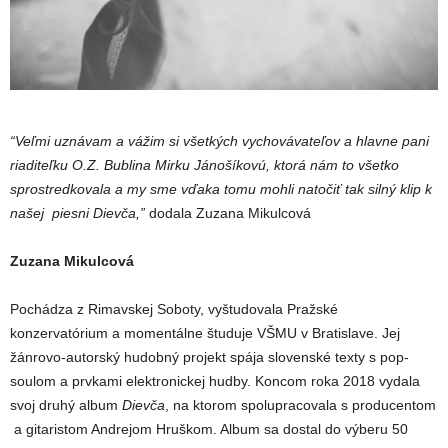
“Veľmi uznávam a vážim si všetkých vychovávateľov a hlavne pani
riaditeľku O.Z. Bublina Mirku Jánošíkovú, ktorá nám to všetko
sprostredkovala a my sme vďaka tomu mohli natočiť tak silný klip k
našej piesni Dievča,”
dodala Zuzana Mikulcová
Zuzana Mikulcová
Pochádza z Rimavskej Soboty, vyštudovala Pražské
konzervatórium a momentálne študuje VŠMU v Bratislave. Jej
žánrovo-autorský hudobný projekt spája slovenské texty s pop-
soulom a prvkami elektronickej hudby. Koncom roka 2018 vydala
svoj druhý album
Dievča
, na ktorom spolupracovala s producentom
a gitaristom Andrejom Hruškom. Album sa dostal do výberu 50