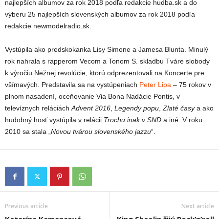
najlepších albumov za rok 2018 podľa redakcie hudba.sk a do
výberu 25 najlepších slovenských albumov za rok 2018 podľa
redakcie newmodelradio.sk.
Vystúpila ako predskokanka Lisy Simone a Jamesa Blunta. Minulý
rok nahrala s rapperom Vecom a Tonom S. skladbu Tváre slobody
k výročiu Nežnej revolúcie, ktorú odprezentovali na Koncerte pre
všímavých. Predstavila sa na vystúpeniach
Peter Lipa
– 75 rokov v
plnom nasadení, oceňovanie Via Bona Nadácie Pontis, v
televíznych reláciách
Advent 2016
,
Legendy popu
,
Zlaté časy
a ako
hudobný hosť vystúpila v relácii
Trochu inak v SND
a iné. V roku
2010 sa stala „
Novou tvárou slovenského jazzu
“.
Previous article
Next article
Katarína Kamencová
King Shaolin žijú Rock’n’roll