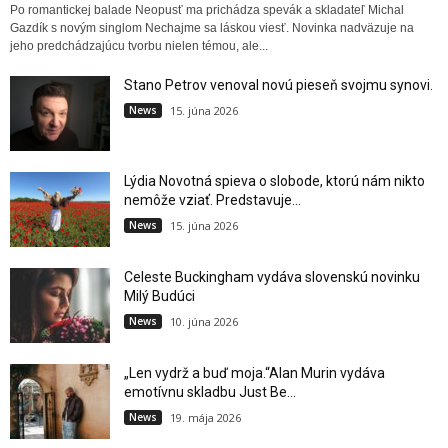
Po romantickej balade Neopusť ma prichádza spevák a skladateľ Michal
Gazdík s novým singlom Nechajme sa láskou viesť. Novinka nadväzuje na
jeho predchádzajúcu tvorbu nielen témou, ale...
Stano Petrov venoval novú pieseň svojmu synovi.
News
15. júna 2026
Lýdia Novotná spieva o slobode, ktorú nám nikto
nemôže vziať. Predstavuje...
News
15. júna 2026
Celeste Buckingham vydáva slovenskú novinku
Milý Budúci
News
10. júna 2026
„Len vydrž a buď moja.“Alan Murin vydáva
emotívnu skladbu Just Be...
News
19. mája 2026