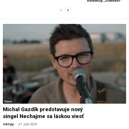
videoklip „Slobodní“
News
Michal Gazdík predstavuje nový
singel Nechajme sa láskou viesť
slklipy
-
27. júla 2026