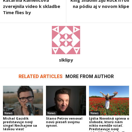
zverejnila video k skladbe
na pódiu aj v novom klipe
Time flies by
slklipy
RELATED ARTICLES
MORE FROM AUTHOR
News
News
News
Michal Gazdík
Stano Petrov venoval
Lýdia Novotná spieva o
predstavuje nový
novú pieseň svojmu
slobode, ktorú nám
singel Nechajme sa
synovi.
nikto nemôže vziať.
láskou viesť
Predstavuje nový