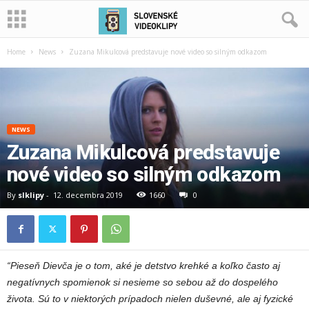
Home
News
Zuzana Mikulcová predstavuje nové video so silným odkazom
NEWS
Zuzana Mikulcová predstavuje
nové video so silným odkazom
By
slklipy
-
12. decembra 2019
1660
0
“Pieseň Dievča je o tom, aké je detstvo krehké a koľko často aj
negatívnych spomienok si nesieme so sebou až do dospelého
života. Sú to v niektorých prípadoch nielen duševné, ale aj fyzické