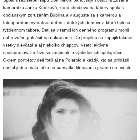
Spolu s režisérom klipu Dominikom Janovským oslovila Zuzana
kamarátku Janku Kubíkovú, ktorá chodieva na tábory spolu s
občianskym združením Bublina a v auguste sa s kamerou a
fotoaparátom vybrali za deťmi z detských domovov, ktoré boli na
týždennom tábore. Deti sa v rámci ich denného programu mohli
dobrovoľne prihlásiť na nakrúcanie. Do projektu sa zapojili takmer
všetky dievčatá a aj niekoľko chlapcov. Všetci aktívne
spolupracovali a živo sa zaujímali o výsledok ich spolupráce.
Okrem portrétov deti fotili aj na Polaroid a každý, kto sa prihlásil
dostal jednu malú fotku na pamiatku filmovania priamo na mieste.