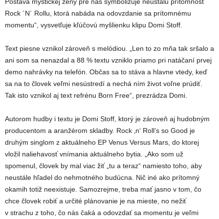
Postava mystickej ženy pre nás symbolizuje neustálu prítomnosť
Rock ´N´ Rollu, ktorá nabáda na odovzdanie sa prítomnému
momentu“, vysvetľuje kľúčovú myšlienku klipu Domi Stoff.
Text piesne vznikol zároveň s melódiou. „Len to zo mňa tak sršalo a
ani som sa nenazdal a 88 % textu vzniklo priamo pri natáčaní prvej
demo nahrávky na telefón. Občas sa to stáva a hlavne vtedy, keď
sa na to človek veľmi nesústredí a nechá ním život voľne prúdiť.
Tak isto vznikol aj text refrénu Born Free“, prezrádza Domi.
Autorom hudby i textu je Domi Stoff, ktorý je zároveň aj hudobným
producentom a aranžérom skladby. Rock ‚n‘ Roll’s so Good je
druhým singlom z aktuálneho EP Venus Versus Mars, do ktorej
vložil naliehavosť vnímania aktuálneho bytia. „Ako som už
spomenul, človek by mal viac žiť „tu a teraz“ namiesto toho, aby
neustále hľadel do nehmotného budúcna. Nič iné ako prítomný
okamih totiž neexistuje. Samozrejme, treba mať jasno v tom, čo
chce človek robiť a určité plánovanie je na mieste, no nežiť
v strachu z toho, čo nás čaká a odovzdať sa momentu je veľmi