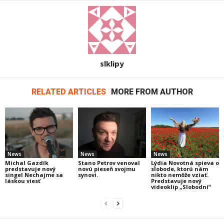
slklipy
RELATED ARTICLES
MORE FROM AUTHOR
News
News
News
Michal Gazdík
Stano Petrov venoval
Lýdia Novotná spieva o
predstavuje nový
novú pieseň svojmu
slobode, ktorú nám
singel Nechajme sa
synovi.
nikto nemôže vziať.
láskou viesť
Predstavuje nový
videoklip „Slobodní“