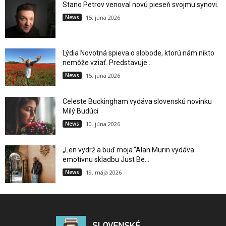
Stano Petrov venoval novú pieseň svojmu synovi.
News
15. júna 2026
Lýdia Novotná spieva o slobode, ktorú nám nikto
nemôže vziať. Predstavuje...
News
15. júna 2026
Celeste Buckingham vydáva slovenskú novinku
Milý Budúci
News
10. júna 2026
„Len vydrž a buď moja.“Alan Murin vydáva
emotívnu skladbu Just Be...
News
19. mája 2026