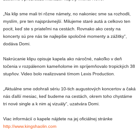
„Na klip sme mali tri rôzne námety, no nakoniec sme sa rozhodli,
myslím, pre ten najsprávnejší. Milujeme staré autá a celkovo ten
pocit, keď ste s priateľmi na cestách. Rovnako ako cesty na
koncerty sú pre nás tie najlepšie spoločné momenty a zážitky“,
dodáva Domi.
Nakrúcanie klipu opisuje kapela ako náročné, nakoľko v deň
točenia v rozpálenom kameňolome im spríjemňovalo tropických 38
stupňov. Video bolo realizované tímom Lexis Production.
„Aktuálne sme odohrali sériu 10-tich augustových koncertov a čaká
nás ďalší mesiac, keď budeme na cestách, okrem toho chystáme
tri nové single a k nim aj vizuály“, uzatvára Domi.
Viac informácií o kapele nájdete na jej oficiálnej stránke
http://www.kingshaolin.com