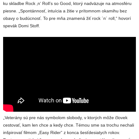
ku skladbe Rock ‚n‘ Roll’s so Good, ktorý nadväzuje na atmosféru
piesne. „Spontánnosť, intuícia a žitie v prítomnom okamihu bez
obavy o budúcnosť. To pre mňa znamená žiť rock ´n´ roll,“ hovorí
spevák Domi Stoff.
„Veterány sú pre nás symbolom slobody, v ktorých môže človek
cestovať, kam len chce a kedy chce. Témou sme sa trochu nechali
inšpirovať filmom „Easy Rider“ z konca šesťdesiatych rokov.