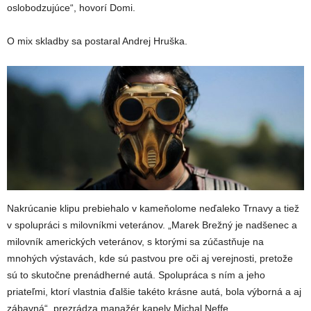
oslobodzujúce“, hovorí Domi.
O mix skladby sa postaral Andrej Hruška.
Nakrúcanie klipu prebiehalo v kameňolome neďaleko Trnavy a tiež
v spolupráci s milovníkmi veteránov. „Marek Brežný je nadšenec a
milovník amerických veteránov, s ktorými sa zúčastňuje na
mnohých výstavách, kde sú pastvou pre oči aj verejnosti, pretože
sú to skutočne prenádherné autá. Spolupráca s ním a jeho
priateľmi, ktorí vlastnia ďalšie takéto krásne autá, bola výborná a aj
zábavná“, prezrádza manažér kapely Michal Neffe.