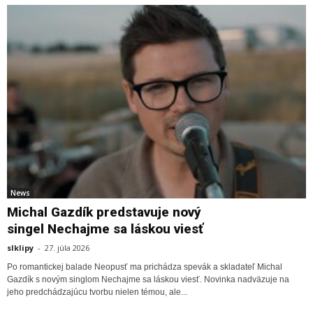
News
Michal Gazdík predstavuje nový
singel Nechajme sa láskou viesť
slklipy
-
27. júla 2026
Po romantickej balade Neopusť ma prichádza spevák a skladateľ Michal
Gazdík s novým singlom Nechajme sa láskou viesť. Novinka nadväzuje na
jeho predchádzajúcu tvorbu nielen témou, ale...