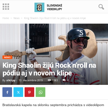
Home
News
King Shaolin žijú Rock’n’roll na pódiu aj v novom klipe
NEWS
King Shaolin žijú Rock’n’roll na
pódiu aj v novom klipe
By
slklipy
-
13. decembra 2019
1583
0
Bratislavská kapela na sklonku septembra prichádza s videoklipom