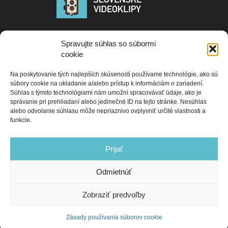
Publikované PR a tlačových správ na portáli www.slovenskevideoklipy.sk
Spravujte súhlas so súbormi
neprechádzajú žiadnou korektúrou ani jazykovou kontrolou a sú
cookie
zverejňované vo forme v akej boli dodané promotérom, alebo autorom
správy. Redakcia nezodpovedá za obsah PR správ ani za ich pravdivosť.
Na poskytovanie tých najlepších skúseností používame technológie, ako sú
Portál slovenskevideoklipy si vyhradzuje právo editovať dodané materiály
súbory cookie na ukladanie a/alebo prístup k informáciám o zariadení.
resp. ich nezverejniť. Ak máte záujem o spoluprácu s naším portálom,
Súhlas s týmito technológiami nám umožní spracovávať údaje, ako je
kontaktujte nás na e-mail adrese:
správanie pri prehliadaní alebo jedinečné ID na tejto stránke. Nesúhlas
alebo odvolanie súhlasu môže nepriaznivo ovplyvniť určité vlastnosti a
Contact us:
slovenske.videoklipy@gmail.com
funkcie.
Prijať
Odmietnúť
Zobraziť predvoľby
Domov
News
Zásady používania súborov cookie (EÚ)
Zásady používania súborov cookie
© Copyright 2025 - https://slovenskevideoklipy.sk