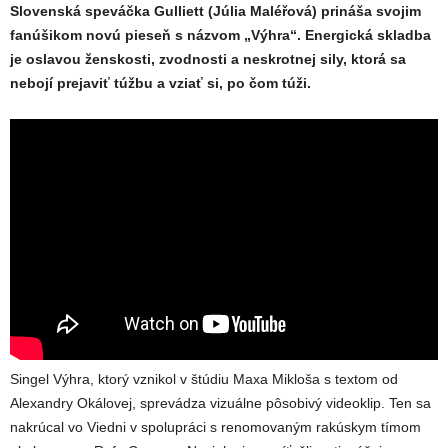
Slovenská speváčka Gulliett (Júlia Maléřová) prináša svojim
fanúšikom novú pieseň s názvom „Výhra“. Energická skladba
je oslavou ženskosti, zvodnosti a neskrotnej sily, ktorá sa
nebojí prejaviť túžbu a vziať si, po čom túži.
Singel Výhra, ktorý vznikol v štúdiu Maxa Mikloša s textom od
Alexandry Okálovej, sprevádza vizuálne pôsobivý videoklip. Ten sa
nakrúcal vo Viedni v spolupráci s renomovaným rakúskym tímom