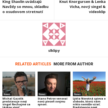
King Shaolin uvádzajú
Knut Knorgursen & Lenka
Navždy so mnou, skladbu
Vicha, nový singel &
o osudovom stretnutí
videoklip
slklipy
RELATED ARTICLES
MORE FROM AUTHOR
News
News
News
Michal Gazdík
Stano Petrov venoval
Lýdia Novotná spieva o
predstavuje nový
novú pieseň svojmu
slobode, ktorú nám
singel Nechajme sa
synovi.
nikto nemôže vziať.
láskou viesť
Predstavuje nový