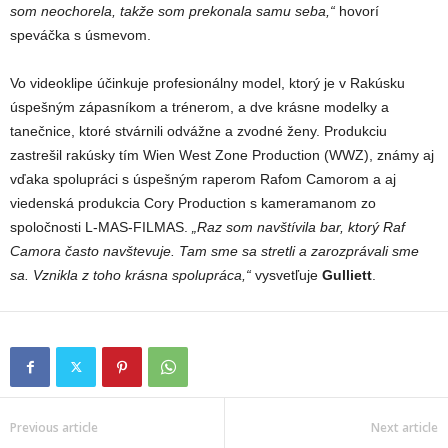
som neochorela, takže som prekonala samu seba,“
hovorí
speváčka s úsmevom.
Vo videoklipe účinkuje profesionálny model, ktorý je v Rakúsku
úspešným zápasníkom a trénerom, a dve krásne modelky a
tanečnice, ktoré stvárnili odvážne a zvodné ženy. Produkciu
zastrešil rakúsky tím Wien West Zone Production (WWZ), známy aj
vďaka spolupráci s úspešným raperom Rafom Camorom a aj
viedenská produkcia Cory Production s kameramanom zo
spoločnosti L-MAS-FILMAS.
„Raz som navštívila bar, ktorý Raf
Camora často navštevuje. Tam sme sa stretli a zarozprávali sme
sa. Vznikla z toho krásna spolupráca,“
vysvetľuje
Gulliett
.
Previous article
Next article