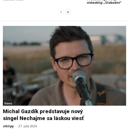
videoklip „Slobodní“
News
Michal Gazdík predstavuje nový
singel Nechajme sa láskou viesť
slklipy
-
27. júla 2026