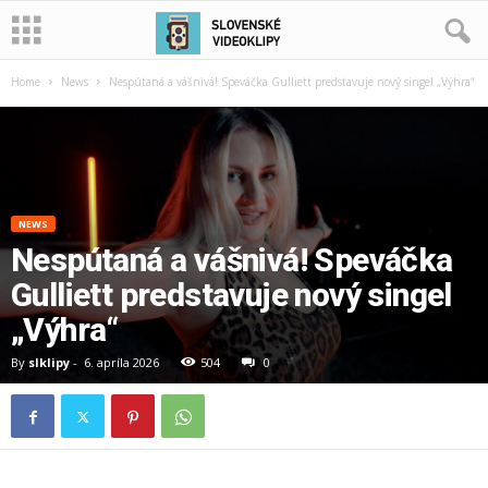
Home
News
Nespútaná a vášnivá! Speváčka Gulliett predstavuje nový singel „Výhra“
NEWS
Nespútaná a vášnivá! Speváčka
Gulliett predstavuje nový singel
„Výhra“
By
slklipy
-
6. apríla 2026
504
0