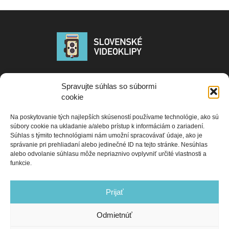
Publikované PR a tlačových správ na portáli www.slovenskevideoklipy.sk
Spravujte súhlas so súbormi
neprechádzajú žiadnou korektúrou ani jazykovou kontrolou a sú
cookie
zverejňované vo forme v akej boli dodané promotérom, alebo autorom
správy. Redakcia nezodpovedá za obsah PR správ ani za ich pravdivosť.
Na poskytovanie tých najlepších skúseností používame technológie, ako sú
Portál slovenskevideoklipy si vyhradzuje právo editovať dodané materiály
súbory cookie na ukladanie a/alebo prístup k informáciám o zariadení.
resp. ich nezverejniť. Ak máte záujem o spoluprácu s naším portálom,
Súhlas s týmito technológiami nám umožní spracovávať údaje, ako je
kontaktujte nás na e-mail adrese:
správanie pri prehliadaní alebo jedinečné ID na tejto stránke. Nesúhlas
alebo odvolanie súhlasu môže nepriaznivo ovplyvniť určité vlastnosti a
Contact us:
slovenske.videoklipy@gmail.com
funkcie.
Prijať
Odmietnúť