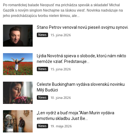
Po romantickej balade Neopusť ma prichádza spevák a skladateľ Michal
Gazdík s novým singlom Nechajme sa láskou viesť. Novinka nadväzuje na
jeho predchádzajúcu tvorbu nielen témou, ale...
Stano Petrov venoval novú pieseň svojmu synovi.
News
15. júna 2026
Lýdia Novotná spieva o slobode, ktorú nám nikto
nemôže vziať. Predstavuje...
News
15. júna 2026
Celeste Buckingham vydáva slovenskú novinku
Milý Budúci
News
10. júna 2026
„Len vydrž a buď moja.“Alan Murin vydáva
emotívnu skladbu Just Be...
News
19. mája 2026