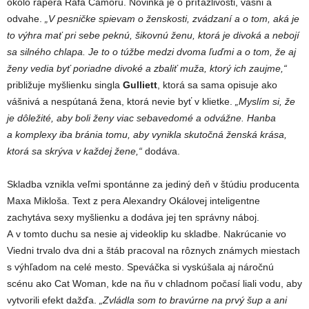
okolo rapera Rafa Camoru. Novinka je o príťažlivosti, vášni a
odvahe.
„V pesničke spievam o ženskosti, zvádzaní a o tom, aká je
to výhra mať pri sebe peknú, šikovnú ženu, ktorá je divoká a nebojí
sa silného chlapa. Je to o túžbe medzi dvoma ľuďmi a o tom, že aj
ženy vedia byť poriadne divoké a zbaliť muža, ktorý ich zaujme,“
približuje myšlienku singla
Gulliett
, ktorá sa sama opisuje ako
vášnivá a nespútaná žena, ktorá nevie byť v klietke.
„Myslím si, že
je dôležité, aby boli ženy viac sebavedomé a odvážne. Hanba
a komplexy iba bránia tomu, aby vynikla skutočná ženská krása,
ktorá sa skrýva v každej žene,“
dodáva.
Skladba vznikla veľmi spontánne za jediný deň v štúdiu producenta
Maxa Mikloša. Text z pera Alexandry Okálovej inteligentne
zachytáva sexy myšlienku a dodáva jej ten správny náboj.
A v tomto duchu sa nesie aj videoklip ku skladbe. Nakrúcanie vo
Viedni trvalo dva dni a štáb pracoval na rôznych známych miestach
s výhľadom na celé mesto. Speváčka si vyskúšala aj náročnú
scénu ako Cat Woman, kde na ňu v chladnom počasí liali vodu, aby
vytvorili efekt dažďa.
„Zvládla som to bravúrne na prvý šup a ani