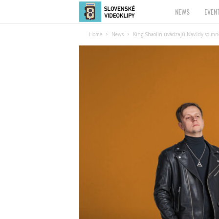
NEWS
EVEN
S
Home
News
King Shaolin uvádzajú Navždy so mno
l
o
v
e
n
s
k
é