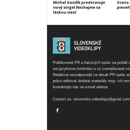
Michal Gazdík predstavuje
Stano 
nový singel Nechajme sa
pieseň
láskou viesť
Publikované PR a tlačových správ na portáli
ani jazykovou kontrolou a sú zverejňované vo
Redakcia nezodpovedá za obsah PR správ ani 
právo editovať dodané materiály resp. ich ne
kontaktujte nás na e-mail adrese:
Contact us:
slovenske.videoklipy@gmail.com