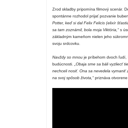
Zrod skladby pripomína filmový scenár. Do
spontánne rozhodol prijať pozvanie bube
Potter, keď si dal Felix Felicis (elixír šť
sa tam zoznámil, bola moja Viktória,“
s úsm
základným kameňom nielen jeho súkromného
svoju srdcovku.
Navždy so mnou
je príbehom dvoch ľudí, k
budúcnosti.
„Obaja sme sa báli vyzliecť t
nechceli nosiť. Ona sa nevedela vymaniť 
na svoj spôsob života,“
priznáva otvorene 