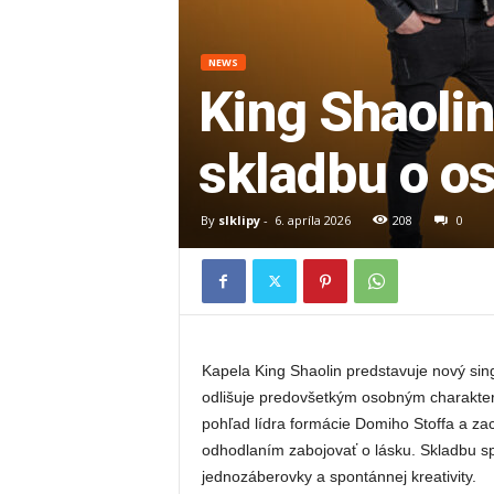
V
i
NEWS
King Shaoli
d
skladbu o o
e
o
By
slklipy
-
6. apríla 2026
208
0
k
l
Kapela King Shaolin predstavuje nový sin
i
odlišuje predovšetkým osobným charakter
pohľad lídra formácie Domiho Stoffa a za
p
odhodlaním zabojovať o lásku. Skladbu sp
jednozáberovky a spontánnej kreativity.
y