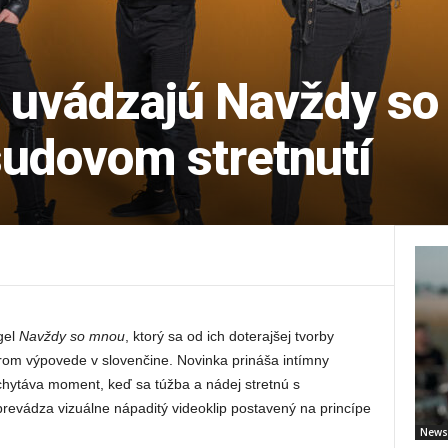
n uvádzajú Navždy so
sudovom stretnutí
gel
Navždy so mnou
, ktorý sa od ich doterajšej tvorby
om výpovede v slovenčine. Novinka prináša intímny
chytáva moment, keď sa túžba a nádej stretnú s
revádza vizuálne nápaditý videoklip postavený na princípe
News