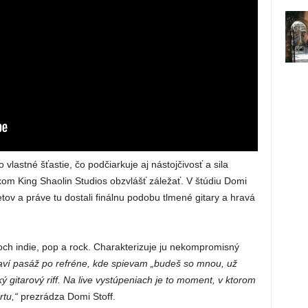
vlastné šťastie, čo podčiarkuje aj nástojčivosť a sila
kom King Shaolin Studios obzvlášť záležať. V štúdiu Domi
retov a práve tu dostali finálnu podobu tlmené gitary a hravá
ch indie, pop a rock. Charakterizuje ju nekompromisný
aví pasáž po refréne, kde spievam „budeš so mnou, už
 gitarový riff. Na live vystúpeniach je to moment, v ktorom
tu,“
prezrádza Domi Stoff.