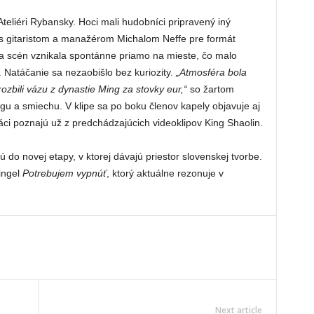
 Ateliéri Rybansky. Hoci mali hudobníci pripravený iný
 s gitaristom a manažérom Michalom Neffe pre formát
í a scén vznikala spontánne priamo na mieste, čo malo
 Natáčanie sa nezaobišlo bez kuriozity.
„Atmosféra bola
rozbili vázu z dynastie Ming za stovky eur,“
so žartom
u a smiechu. V klipe sa po boku členov kapely objavuje aj
áci poznajú už z predchádzajúcich videoklipov King Shaolin.
 do novej etapy, v ktorej dávajú priestor slovenskej tvorbe.
ingel
Potrebujem vypnúť
, ktorý aktuálne rezonuje v
Next article