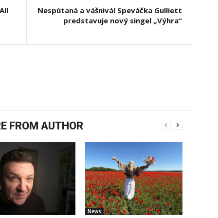
All
Nespútaná a vášnivá! Speváčka Gulliett
predstavuje nový singel „Výhra“
E FROM AUTHOR
News