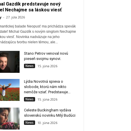
al Gazdík predstavuje nový
el Nechajme sa láskou viesť
y
-
27. júla 2026
mantickej balade Neopusť ma prichádza spevák
adateľ Michal Gazdík s novým singlom Nechajme
skou viesť. Novinka nadväzuje na jeho
ádzajúcu tvorbu nielen témou, ale...
Stano Petrov venoval novú
pieseň svojmu synovi.
News
15. júna 2026
Lýdia Novotná spieva o
slobode, ktorú nám nikto
nemôže vziať. Predstavuje...
News
15. júna 2026
Celeste Buckingham vydáva
slovenskú novinku Milý Budúci
News
10. júna 2026