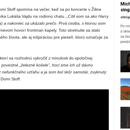
Mich
mi Stoff spomína na večer, keď sa po koncerte v Žiline
sing
níka Lukáša Vajdu na rodinnú chatu.
„Cítil som sa ako Harry
slklip
astia) a nakoniec sa ukázalo prečo. Prvá osoba, s ktorou som
Po ro
evom hovorí frontman kapely. Toto stretnutie sa stalo
a skl
sa lá
 života, ale aj inšpiráciou pre pieseň, ktorú označuje za
predch
torí sa rozhodnú vykročiť z minulosti do spoločnej
ie povestné „železné košele“, hoci sme ich už dávno
z nefunkčného vzťahu a ja som bol skôr samotár, zvyknutý
Domi Stoff.