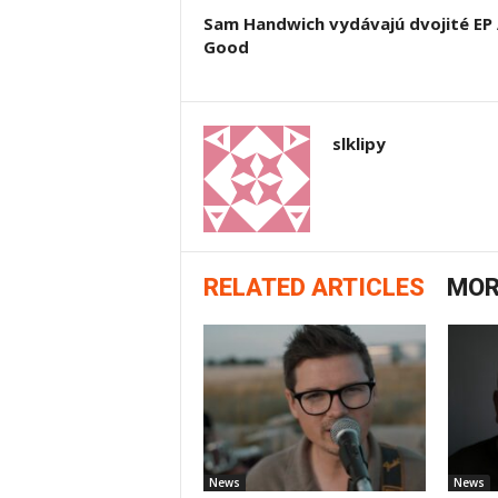
Sam Handwich vydávajú dvojité EP 
Good
slklipy
RELATED ARTICLES
MOR
News
News