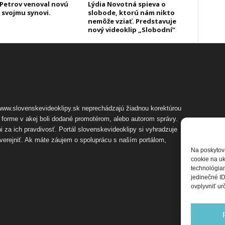
Petrov venoval novú
Lýdia Novotná spieva o
 svojmu synovi.
slobode, ktorú nám nikto
nemôže vziať. Predstavuje
nový videoklip „Slobodní“
 www.slovenskevideoklipy.sk neprechádzajú žiadnou korektúrou
 forme v akej boli dodané promotérom, alebo autorom správy.
za ich pravdivosť. Portál slovenskevideoklipy si vyhradzuje
zverejniť. Ak máte záujem o spoluprácu s naším portálom,
Na poskytov
cookie na uk
technológiam
jedinečné ID
ovplyvniť urč