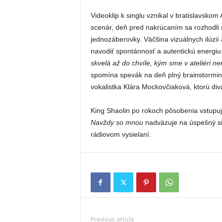
Videoklip k singlu vznikal v bratislavskom
scenár, deň pred nakrúcaním sa rozhodli
jednozáberovky. Väčšina vizuálnych ilúzi
navodiť spontánnosť a autentickú energiu.
skvelá až do chvíle, kým sme v ateliéri ne
spomína spevák na deň plný brainstorming
vokalistka Klára Mockovčiaková, ktorú div
King Shaolin po rokoch pôsobenia vstupujú
Navždy so mnou
nadväzuje na úspešný s
rádiovom vysielaní.
Previous article