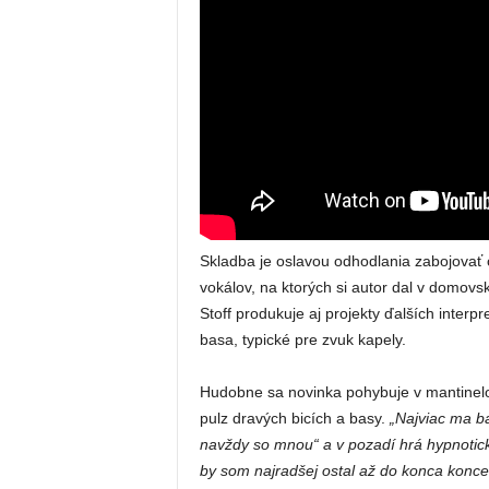
Skladba je oslavou odhodlania zabojovať o 
vokálov, na ktorých si autor dal v domovs
Stoff produkuje aj projekty ďalších interp
basa, typické pre zvuk kapely.
Hudobne sa novinka pohybuje v mantinelo
pulz dravých bicích a basy.
„Najviac ma b
navždy so mnou“ a v pozadí hrá hypnotický
by som najradšej ostal až do konca koncer