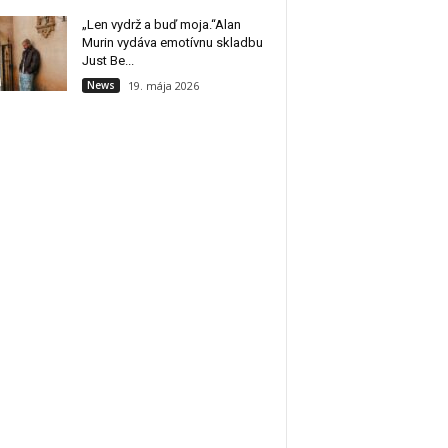
„Len vydrž a buď moja.“Alan
Murin vydáva emotívnu skladbu
Just Be...
News
19. mája 2026