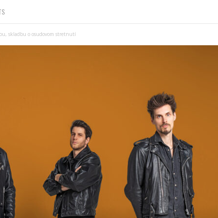
TS
u, skladbu o osudovom stretnutí