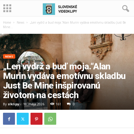
Home
News
„Len vydrž a buď moja.“Alan Murin vydáva emotívnu skladbu Just Be
Mine...
NEWS
„Len vydrž a buď moja.“Alan
Murin vydáva emotívnu skladbu
Just Be Mine inšpirovanú
životom na cestách
By
slklipy
-
19. mája 2026
161
0