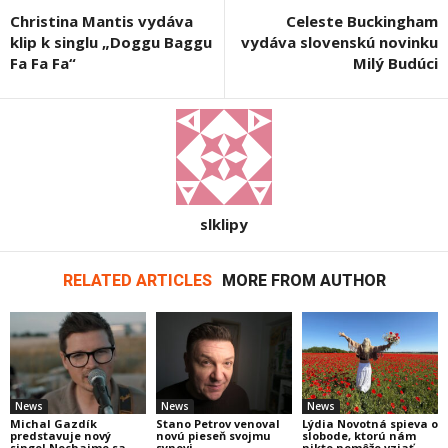
Christina Mantis vydáva
Celeste Buckingham
klip k singlu „Doggu Baggu
vydáva slovenskú novinku
Fa Fa Fa“
Milý Budúci
slklipy
RELATED ARTICLES
MORE FROM AUTHOR
News
News
News
Michal Gazdík
Stano Petrov venoval
Lýdia Novotná spieva o
predstavuje nový
novú pieseň svojmu
slobode, ktorú nám
singel Nechajme sa
synovi.
nikto nemôže vziať.