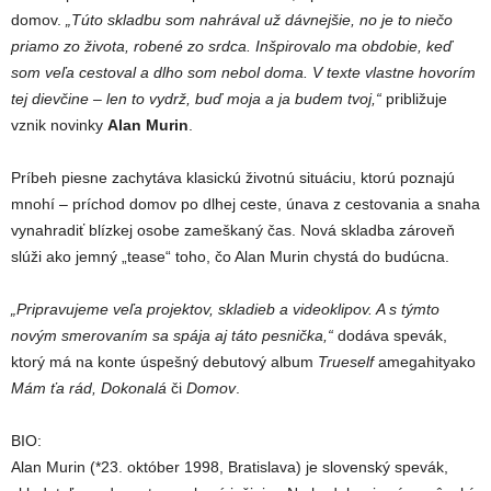
domov.
„Túto skladbu som nahrával už dávnejšie, no je to niečo
priamo zo života, robené zo srdca. Inšpirovalo ma obdobie, keď
som veľa cestoval a dlho som nebol doma. V texte vlastne hovorím
tej dievčine – len to vydrž, buď moja a ja budem tvoj,“
približuje
vznik novinky
Alan Murin
.
Príbeh piesne zachytáva klasickú životnú situáciu, ktorú poznajú
mnohí – príchod domov po dlhej ceste, únava z cestovania a snaha
vynahradiť blízkej osobe zameškaný čas. Nová skladba zároveň
slúži ako jemný „tease“ toho, čo Alan Murin chystá do budúcna.
„Pripravujeme veľa projektov, skladieb a videoklipov. A s týmto
novým smerovaním sa spája aj táto pesnička,“
dodáva spevák,
ktorý má na konte úspešný debutový album
Trueself
amegahityako
Mám ťa rád, Dokonalá
či
Domov
.
BIO:
Alan Murin (*23. október 1998, Bratislava) je slovenský spevák,