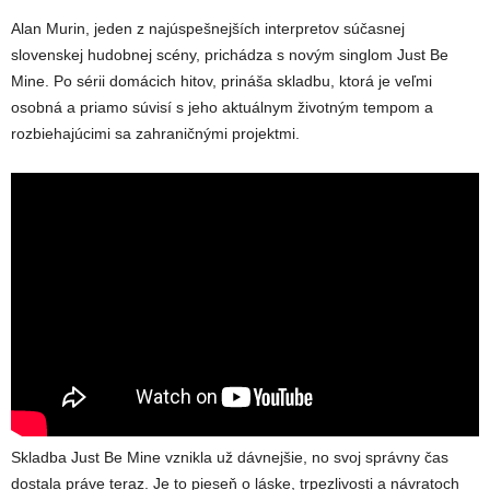
Alan Murin, jeden z najúspešnejších interpretov súčasnej
slovenskej hudobnej scény, prichádza s novým singlom Just Be
Mine. Po sérii domácich hitov, prináša skladbu, ktorá je veľmi
osobná a priamo súvisí s jeho aktuálnym životným tempom a
rozbiehajúcimi sa zahraničnými projektmi.
Skladba Just Be Mine vznikla už dávnejšie, no svoj správny čas
dostala práve teraz. Je to pieseň o láske, trpezlivosti a návratoch