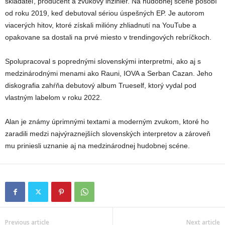
skladateľ, producent a zvukový inžinier. Na hudobnej scéne pôsobí
od roku 2019, keď debutoval sériou úspešných EP. Je autorom
viacerých hitov, ktoré získali milióny zhliadnutí na YouTube a
opakovane sa dostali na prvé miesto v trendingových rebríčkoch.
Spolupracoval s poprednými slovenskými interpretmi, ako aj s
medzinárodnými menami ako Rauni, IOVA a Serban Cazan. Jeho
diskografia zahŕňa debutový album Trueself, ktorý vydal pod
vlastným labelom v roku 2022.
Alan je známy úprimnými textami a moderným zvukom, ktoré ho
zaradili medzi najvýraznejších slovenských interpretov a zároveň
mu priniesli uznanie aj na medzinárodnej hudobnej scéne.
Previous article
Next article