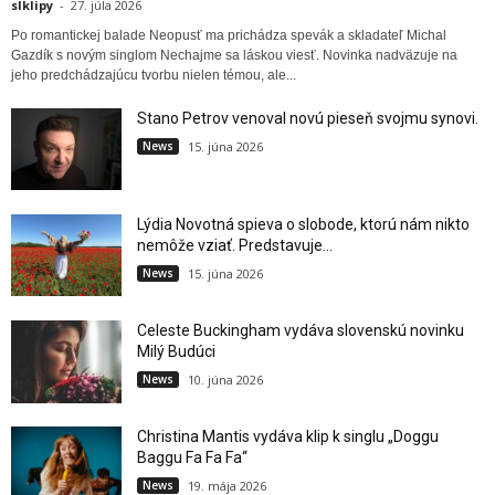
slklipy
-
27. júla 2026
Po romantickej balade Neopusť ma prichádza spevák a skladateľ Michal
Gazdík s novým singlom Nechajme sa láskou viesť. Novinka nadväzuje na
jeho predchádzajúcu tvorbu nielen témou, ale...
Stano Petrov venoval novú pieseň svojmu synovi.
News
15. júna 2026
Lýdia Novotná spieva o slobode, ktorú nám nikto
nemôže vziať. Predstavuje...
News
15. júna 2026
Celeste Buckingham vydáva slovenskú novinku
Milý Budúci
News
10. júna 2026
Christina Mantis vydáva klip k singlu „Doggu
Baggu Fa Fa Fa“
News
19. mája 2026