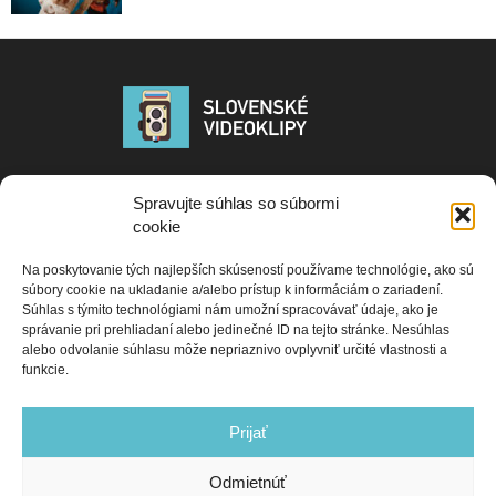
Publikované PR a tlačových správ na portáli www.slovenskevideoklipy.sk
Spravujte súhlas so súbormi
neprechádzajú žiadnou korektúrou ani jazykovou kontrolou a sú
cookie
zverejňované vo forme v akej boli dodané promotérom, alebo autorom
správy. Redakcia nezodpovedá za obsah PR správ ani za ich pravdivosť.
Na poskytovanie tých najlepších skúseností používame technológie, ako sú
Portál slovenskevideoklipy si vyhradzuje právo editovať dodané materiály
súbory cookie na ukladanie a/alebo prístup k informáciám o zariadení.
resp. ich nezverejniť. Ak máte záujem o spoluprácu s naším portálom,
Súhlas s týmito technológiami nám umožní spracovávať údaje, ako je
kontaktujte nás na e-mail adrese:
správanie pri prehliadaní alebo jedinečné ID na tejto stránke. Nesúhlas
alebo odvolanie súhlasu môže nepriaznivo ovplyvniť určité vlastnosti a
Contact us:
slovenske.videoklipy@gmail.com
funkcie.
Prijať
Odmietnúť