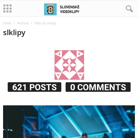
Home
Authors
Posts by slklipy
slklipy
621 POSTS
0 COMMENTS