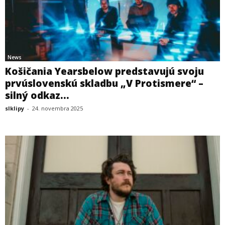
News
Košičania Yearsbelow predstavujú svoju
prvúslovenskú skladbu „V Protismere“ –
silný odkaz...
slklipy
-
24. novembra 2025