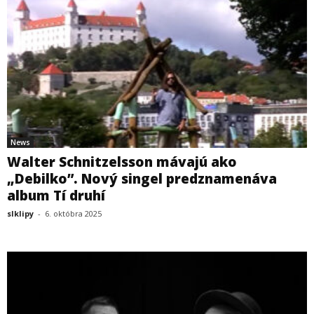
News
Walter Schnitzelsson mávajú ako
„Debilko”. Nový singel predznamenáva
album Tí druhí
slklipy
-
6. októbra 2025