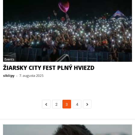
Events
ŽIARSKY CITY FEST PLNÝ HVIEZD
slklipy
-
7. augusta 2025
2
3
4