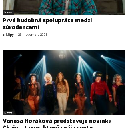
News
Prvá hudobná spolupráca medzi
súrodencami
slklipy
-
23. novembra 2025
News
Vanesa Horáková predstavuje novinku
Čhaje – tanec, ktorý spája svety