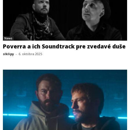
News
Poverra a ich Soundtrack pre zvedavé duše
slklipy
-
6. októbra 2025