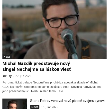
News
Michal Gazdík predstavuje nový
singel Nechajme sa láskou viesť
slklipy
-
27. júla 2026
Po romantickej balade Neopusť ma prichádza spevák a skladateľ Michal
Gazdík s novým singlom Nechajme sa láskou viesť. Novinka nadväzuje na
jeho predchádzajúcu tvorbu nielen témou, ale...
Stano Petrov venoval novú pieseň svojmu synovi.
News
15. júna 2026