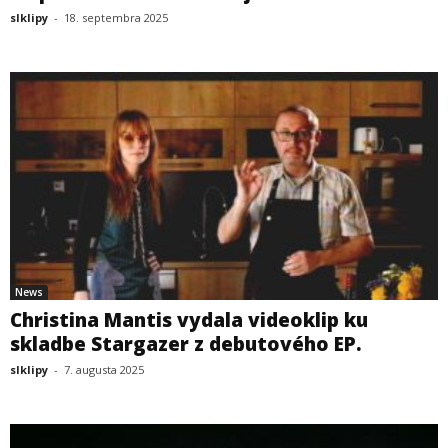
slklipy
-
18. septembra 2025
News
Christina Mantis vydala videoklip ku
skladbe Stargazer z debutového EP.
slklipy
-
7. augusta 2025