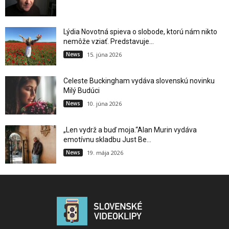
Lýdia Novotná spieva o slobode, ktorú nám nikto
nemôže vziať. Predstavuje...
News
15. júna 2026
Celeste Buckingham vydáva slovenskú novinku
Milý Budúci
News
10. júna 2026
„Len vydrž a buď moja.“Alan Murin vydáva
emotívnu skladbu Just Be...
News
19. mája 2026